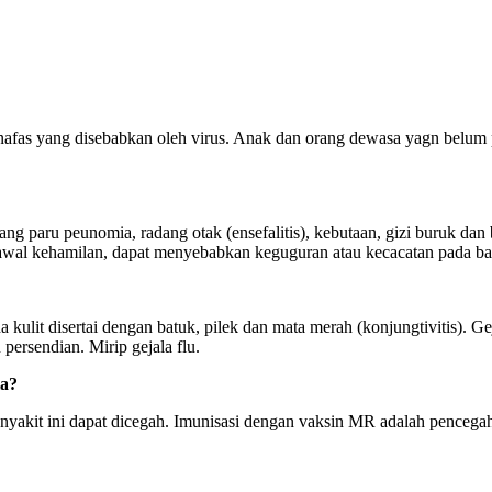
 nafas yang disebabkan oleh virus. Anak dan orang dewasa yagn belu
ng paru peunomia, radang otak (ensefalitis), kebutaan, gizi buruk dan
au awal kehamilan, dapat menyebabkan keguguran atau kecacatan pada ba
lit disertai dengan batuk, pilek dan mata merah (konjungtivitis). Geja
ersendian. Mirip gejala flu.
la?
akit ini dapat dicegah. Imunisasi dengan vaksin MR adalah pencegah