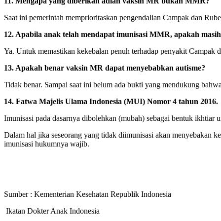
11. Mengapa yang diberikan adlah vaksin MR bukan MMR?
Saat ini pemerintah memprioritaskan pengendalian Campak dan Rube
12. Apabila anak telah mendapat imunisasi MMR, apakah masi
Ya. Untuk memastikan kekebalan penuh terhadap penyakit Campak 
13. Apakah benar vaksin MR dapat menyebabkan autisme?
Tidak benar. Sampai saat ini belum ada bukti yang mendukung bahwa
14. Fatwa Majelis Ulama Indonesia (MUI) Nomor 4 tahun 2016.
Imunisasi pada dasarnya dibolehkan (mubah) sebagai bentuk ikhtiar 
Dalam hal jika seseorang yang tidak diimunisasi akan menyebakan k
imunisasi hukumnya wajib.
Sumber : Kementerian Kesehatan Republik Indonesia
Ikatan Dokter Anak Indonesia