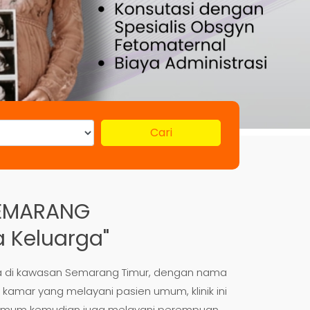
Cari
SEMARANG
a Keluarga"
ana di kawasan Semarang Timur, dengan nama
ri kamar yang melayani pasien umum, klinik ini
 umum kemudian juga melayani perempuan