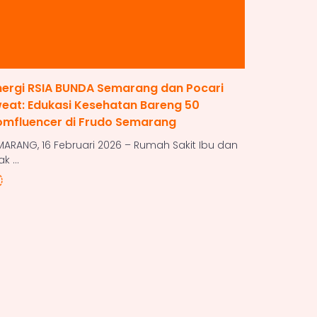
nergi RSIA BUNDA Semarang dan Pocari
RSIA BUND
eat: Edukasi Kesehatan Bareng 50
Nadia Cha
mfluencer di Frudo Semarang
Periode 
MARANG, 16 Februari 2026 – Rumah Sakit Ibu dan
SEMARANG, 1
k ...
Anak ...