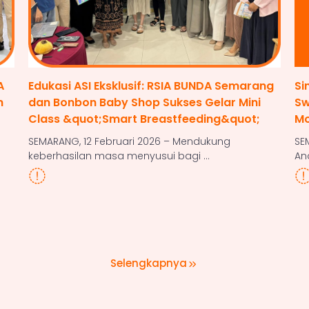
A
Edukasi ASI Eksklusif: RSIA BUNDA Semarang
Si
n
dan Bonbon Baby Shop Sukses Gelar Mini
Sw
Class &quot;Smart Breastfeeding&quot;
Mo
SEMARANG, 12 Februari 2026 – Mendukung
SE
keberhasilan masa menyusui bagi ...
Ana
Selengkapnya