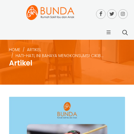
HOME
ARTIKEL
HATI-HATI, INI BAHAYA MENGKONSUMSI CIKIB...
Artikel