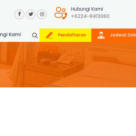
Hubungi Kami
+6224-8413060
ngi Kami
Pendaftaran
Jadwal Dok